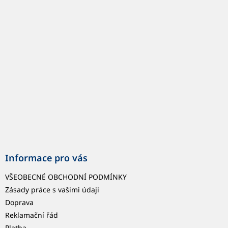
p
a
t
í
Informace pro vás
VŠEOBECNÉ OBCHODNÍ PODMÍNKY
Zásady práce s vašimi údaji
Doprava
Reklamační řád
Platba