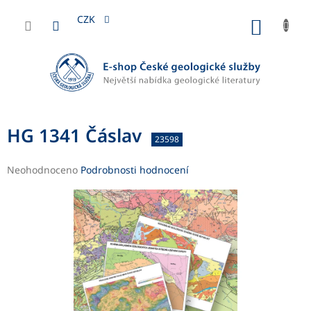
Přejít
na
CZK
NÁKUP
obsah
KOŠÍK
HG 1341 Čáslav
23598
Průměrné
Neohodnoceno
Podrobnosti hodnocení
hodnocení
produktu
je
0,0
z
5
hvězdiček.