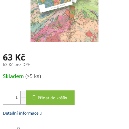
63 Kč
63 Kč bez DPH
Měrná
Skladem
(>5 ks)
cena:
Přidat do košíku
Detailní informace