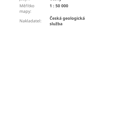
Měřítko
1 : 50 000
mapy
:
Česká geologická
Nakladatel
:
služba