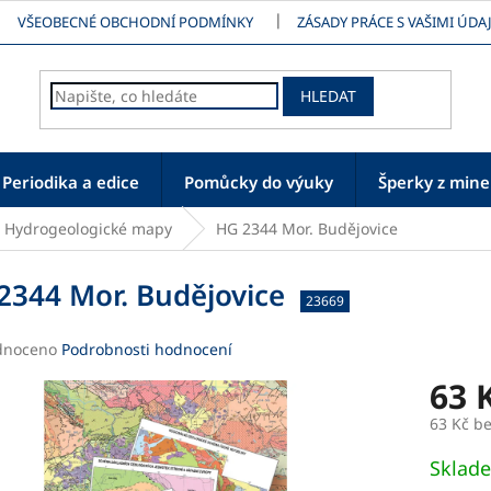
VŠEOBECNÉ OBCHODNÍ PODMÍNKY
ZÁSADY PRÁCE S VAŠIMI ÚDAJ
HLEDAT
Periodika a edice
Pomůcky do výuky
Šperky z mine
Hydrogeologické mapy
HG 2344 Mor. Budějovice
2344 Mor. Budějovice
23669
né
dnoceno
Podrobnosti hodnocení
ení
63 
tu
63 Kč b
Měrná
Sklad
cena: