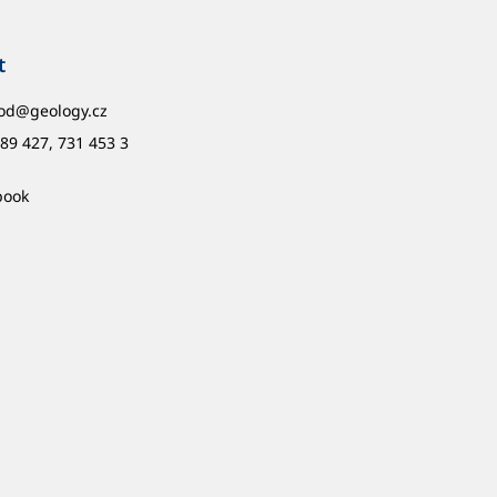
t
od
@
geology.cz
89 427, 731 453 3
book