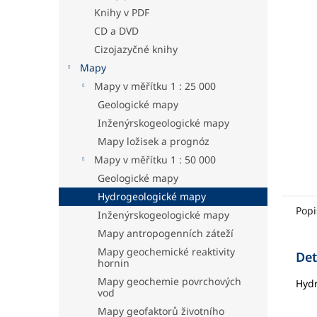
hvězdič
a
Knihy v PDF
n
CD a DVD
e
Cizojazyčné knihy
l
Mapy
Mapy v měřítku 1 : 25 000
Geologické mapy
Inženýrskogeologické mapy
Mapy ložisek a prognóz
Mapy v měřítku 1 : 50 000
Geologické mapy
Hydrogeologické mapy
Popi
Inženýrskogeologické mapy
Mapy antropogenních záteží
Mapy geochemické reaktivity
Det
hornin
Mapy geochemie povrchových
Hydr
vod
Mapy geofaktorů životního