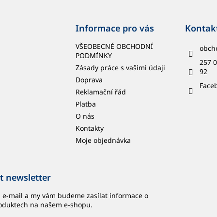
Informace pro vás
Kontak
VŠEOBECNÉ OBCHODNÍ
obch
PODMÍNKY
257 0
Zásady práce s vašimi údaji
92
Doprava
Face
Reklamační řád
Platba
O nás
Kontakty
Moje objednávka
t newsletter
j e-mail a my vám budeme zasílat informace o
oduktech na našem e-shopu.