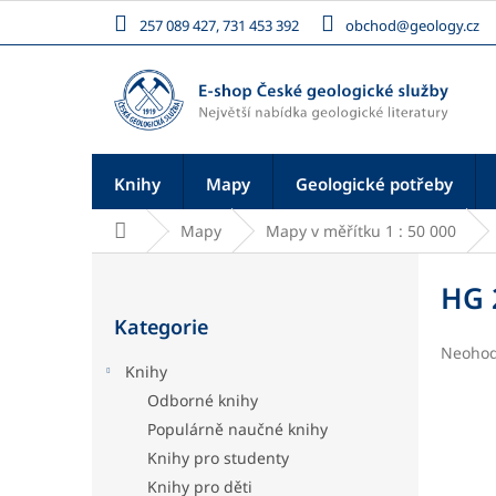
Přejít
257 089 427, 731 453 392
obchod@geology.cz
na
obsah
Knihy
Mapy
Geologické potřeby
Domů
Mapy
Mapy v měřítku 1 : 50 000
P
o
HG 
Přeskočit
s
Kategorie
kategorie
t
Průměr
Neoho
r
Knihy
hodnoc
a
produk
Odborné knihy
n
je
Populárně naučné knihy
n
0,0
í
z
Knihy pro studenty
5
p
Knihy pro děti