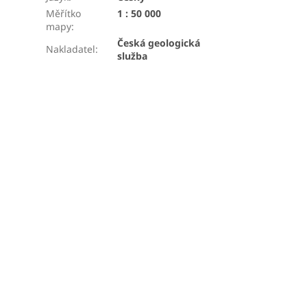
Měřítko
1 : 50 000
mapy
:
Česká geologická
Nakladatel
:
služba