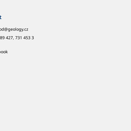
t
od
@
geology.cz
89 427, 731 453 3
book