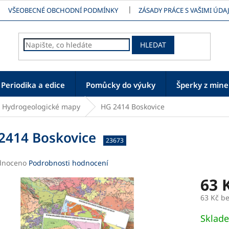
VŠEOBECNÉ OBCHODNÍ PODMÍNKY
ZÁSADY PRÁCE S VAŠIMI ÚDAJ
HLEDAT
Periodika a edice
Pomůcky do výuky
Šperky z mine
Hydrogeologické mapy
HG 2414 Boskovice
2414 Boskovice
23673
né
dnoceno
Podrobnosti hodnocení
ení
63 
tu
63 Kč b
Měrná
Sklad
cena: