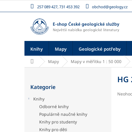
Přejít
257 089 427, 731 453 392
obchod@geology.cz
na
obsah
Knihy
Mapy
Geologické potřeby
Domů
Mapy
Mapy v měřítku 1 : 50 000
P
o
HG 
Přeskočit
s
Kategorie
kategorie
t
Průměr
Neoho
r
Knihy
hodnoc
a
produk
Odborné knihy
n
je
Populárně naučné knihy
n
0,0
í
z
Knihy pro studenty
5
p
Knihy pro děti