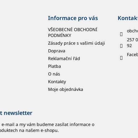
Informace pro vás
Kontak
VŠEOBECNÉ OBCHODNÍ
obch
PODMÍNKY
257 0
Zásady práce s vašimi údaji
92
Doprava
Face
Reklamační řád
Platba
O nás
Kontakty
Moje objednávka
t newsletter
j e-mail a my vám budeme zasílat informace o
oduktech na našem e-shopu.