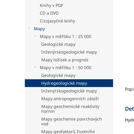
hvězdič
a
Knihy v PDF
n
CD a DVD
e
Cizojazyčné knihy
l
Mapy
Mapy v měřítku 1 : 25 000
Geologické mapy
Inženýrskogeologické mapy
Mapy ložisek a prognóz
Mapy v měřítku 1 : 50 000
Geologické mapy
Hydrogeologické mapy
Popi
Inženýrskogeologické mapy
Mapy antropogenních záteží
Mapy geochemické reaktivity
Det
hornin
Mapy geochemie povrchových
Hydr
vod
Mapy geofaktorů životního