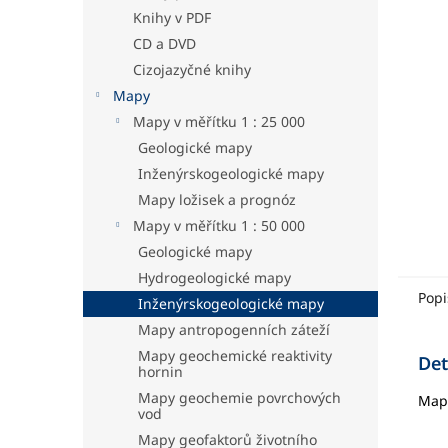
hvězdič
a
Knihy v PDF
n
CD a DVD
e
Cizojazyčné knihy
l
Mapy
Mapy v měřítku 1 : 25 000
Geologické mapy
Inženýrskogeologické mapy
Mapy ložisek a prognóz
Mapy v měřítku 1 : 50 000
Geologické mapy
Hydrogeologické mapy
Popi
Inženýrskogeologické mapy
Mapy antropogenních záteží
Mapy geochemické reaktivity
Det
hornin
Mapy geochemie povrchových
Mapa
vod
Mapy geofaktorů životního