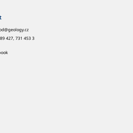
t
od
@
geology.cz
89 427, 731 453 3
book