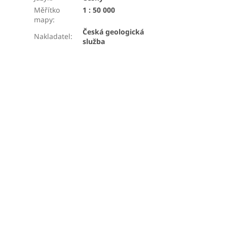
Měřítko
1 : 50 000
mapy
:
Česká geologická
Nakladatel
:
služba