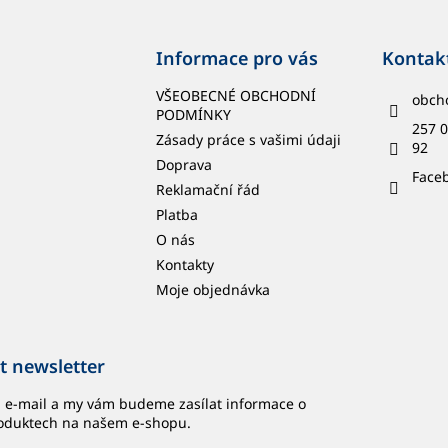
Informace pro vás
Kontak
VŠEOBECNÉ OBCHODNÍ
obch
PODMÍNKY
257 0
Zásady práce s vašimi údaji
92
Doprava
Face
Reklamační řád
Platba
O nás
Kontakty
Moje objednávka
t newsletter
j e-mail a my vám budeme zasílat informace o
oduktech na našem e-shopu.