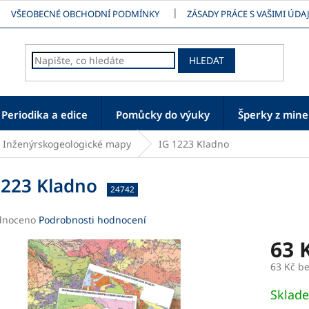
VŠEOBECNÉ OBCHODNÍ PODMÍNKY
ZÁSADY PRÁCE S VAŠIMI ÚDAJ
HLEDAT
Periodika a edice
Pomůcky do výuky
Šperky z mine
Inženýrskogeologické mapy
IG 1223 Kladno
1223 Kladno
24742
né
dnoceno
Podrobnosti hodnocení
ení
63 
tu
63 Kč b
Měrná
Sklad
cena: