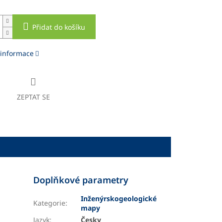
Přidat do košíku
 informace
ZEPTAT SE
Doplňkové parametry
Inženýrskogeologické
Kategorie
:
mapy
Jazyk
:
Česky