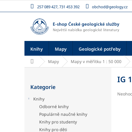
Přejít
257 089 427, 731 453 392
obchod@geology.cz
na
obsah
Knihy
Mapy
Geologické potřeby
Domů
Mapy
Mapy v měřítku 1 : 50 000
P
o
IG 
Přeskočit
s
Kategorie
kategorie
t
Průměr
Neoho
r
Knihy
hodnoc
a
produk
Odborné knihy
n
je
Populárně naučné knihy
n
0,0
í
z
Knihy pro studenty
5
p
Knihy pro děti