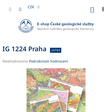
Přejít
na
CZK
NÁKUP
obsah
KOŠÍK
IG 1224 Praha
24743
Průměrné
Neohodnoceno
Podrobnosti hodnocení
hodnocení
produktu
je
0,0
z
5
hvězdiček.