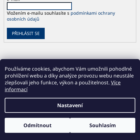
Vložením e-mailu souhlasíte s
podmínkami ochrany
osobních údajů
PŘIHLÁSIT SE
Používáme cookies, abychom Vám umožnili pohodlné
prohlížení webu a díky analýze provozu webu neustále
zlepšovali jeho funkce, výkon a použitelnost.
Více
informací
Vytvořil Shoptet
Nastavení
Copyright 2026
Česká geologická služba
. Všechna práva
Odmítnout
Souhlasím
vyhrazena.
Upravit nastavení cookies