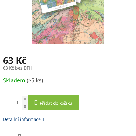
63 Kč
63 Kč bez DPH
Měrná
Skladem
(>5 ks)
cena:
Přidat do košíku
Detailní informace