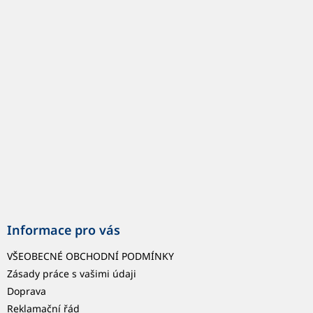
á
p
a
t
í
Informace pro vás
VŠEOBECNÉ OBCHODNÍ PODMÍNKY
Zásady práce s vašimi údaji
Doprava
Reklamační řád