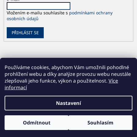
Vložením e-mailu souhlasíte s
podmínkami ochrany
osobních údajů
PŘIHLÁSIT SE
Používáme cookies, abychom Vám umožnili pohodlné
prohlížení webu a díky analýze provozu webu neustále
zlepšovali jeho funkce, výkon a použitelnost.
Více
informací
Vytvořil Shoptet
Nastavení
Copyright 2026
Česká geologická služba
. Všechna práva
Odmítnout
Souhlasím
vyhrazena.
Upravit nastavení cookies