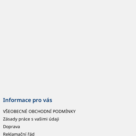
á
p
a
t
í
Informace pro vás
VŠEOBECNÉ OBCHODNÍ PODMÍNKY
Zásady práce s vašimi údaji
Doprava
Reklamační řád