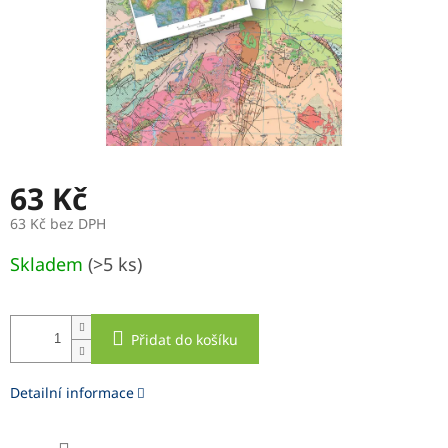
63 Kč
63 Kč bez DPH
Měrná
Skladem
(>5 ks)
cena:
Přidat do košíku
Detailní informace