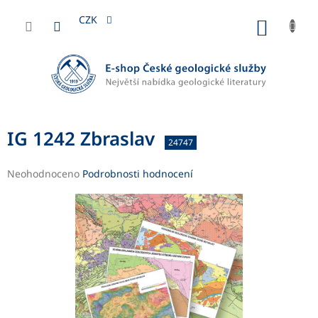
Přejít
na
CZK
NÁKUP
obsah
KOŠÍK
IG 1242 Zbraslav
24747
Průměrné
Neohodnoceno
Podrobnosti hodnocení
hodnocení
produktu
je
0,0
z
5
hvězdiček.