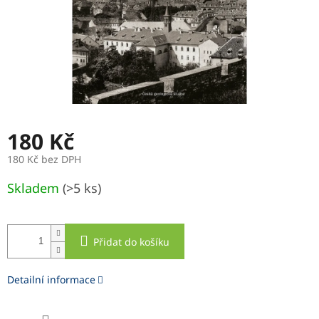
180 Kč
180 Kč bez DPH
Měrná
Skladem
(>5 ks)
cena:
Přidat do košíku
Detailní informace