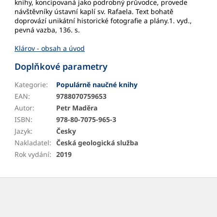
knihy, koncipovaná jako podrobný průvodce, provede
návštěvníky ústavní kaplí sv. Rafaela. Text bohatě
doprovází unikátní historické fotografie a plány.1. vyd.,
pevná vazba, 136. s.
Klárov - obsah a úvod
Doplňkové parametry
Kategorie
:
Populárně naučné knihy
EAN
:
9788070759653
Autor
:
Petr Maděra
ISBN
:
978-80-7075-965-3
Jazyk
:
Česky
Nakladatel
:
Česká geologická služba
Rok vydání
:
2019
Z
á
p
a