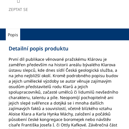
ZEPTAT SE
Popis
Detailní popis produktu
První díl publikace věnované pražskému Klárovu je
zaměřen především na historii areálu bývalého Klarova
ústavu slepců, kde dnes sídlí Česká geologická služba, a
na jeho nejbližší okolí. Kromě podrobného popisu budov
a jejich umělecké výzdoby se autor věnuje zajímavým
osudům představitelů rodu Klarů a jejich
spolupracovníků, začasté umělců či lidumilů nevšedního
charakteru, talentu a píle. Neopomíjí pochopitelně ani
jejich slepé svěřence a dotýká se i mnoha dalších
zajímavých faktů a souvislostí, včetně blízkého vztahu
Aloise Klara a Karla Hynka Máchy, založení a počátků
působení české kongregace boromejek nebo návštěv
císaře Františka Josefa I. či Ottly Kafkové. Závěrečná část