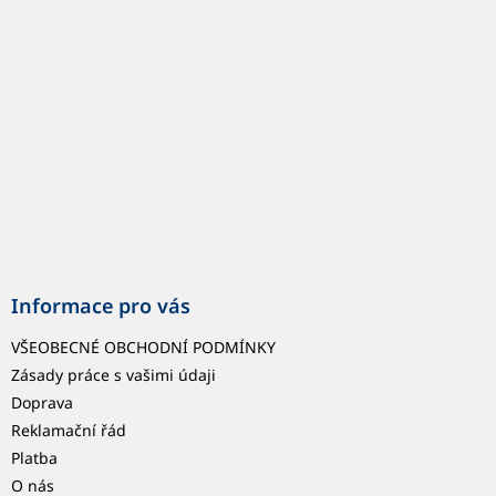
t
í
Informace pro vás
VŠEOBECNÉ OBCHODNÍ PODMÍNKY
Zásady práce s vašimi údaji
Doprava
Reklamační řád
Platba
O nás