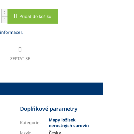
Přidat do košíku
 informace
ZEPTAT SE
Doplňkové parametry
Mapy ložisek
Kategorie
:
nerostných surovin
Jazyk
:
Česky