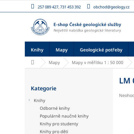
Přejít
257 089 427, 731 453 392
obchod@geology.cz
na
obsah
Knihy
Mapy
Geologické potřeby
Domů
Mapy
Mapy v měřítku 1 : 50 000
P
o
LM 
Přeskočit
s
Kategorie
kategorie
t
Průměr
Neoho
r
Knihy
hodnoc
a
produk
Odborné knihy
n
je
Populárně naučné knihy
n
0,0
í
z
Knihy pro studenty
5
p
Knihy pro děti