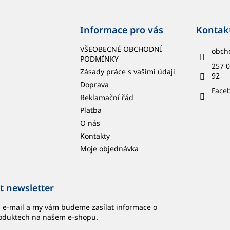
Informace pro vás
Kontak
VŠEOBECNÉ OBCHODNÍ
obch
PODMÍNKY
257 0
Zásady práce s vašimi údaji
92
Doprava
Face
Reklamační řád
Platba
O nás
Kontakty
Moje objednávka
t newsletter
j e-mail a my vám budeme zasílat informace o
oduktech na našem e-shopu.