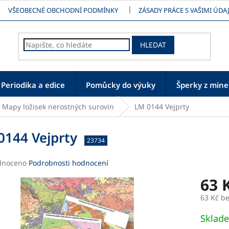
VŠEOBECNÉ OBCHODNÍ PODMÍNKY
ZÁSADY PRÁCE S VAŠIMI ÚDAJ
HLEDAT
Periodika a edice
Pomůcky do výuky
Šperky z mine
Mapy ložisek nerostných surovin
LM 0144 Vejprty
0144 Vejprty
23734
né
dnoceno
Podrobnosti hodnocení
ení
63 
tu
63 Kč b
Měrná
Sklad
cena: