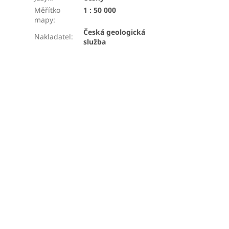
Měřítko
1 : 50 000
mapy
:
Česká geologická
Nakladatel
:
služba