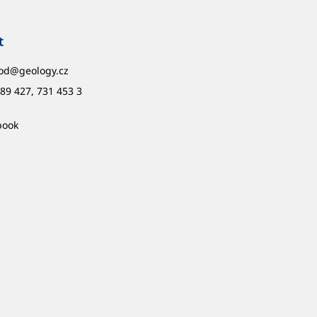
t
od
@
geology.cz
89 427, 731 453 3
book