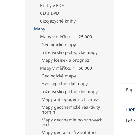
hvězdič
a
Knihy v PDF
n
CD a DVD
e
Cizojazyčné knihy
l
Mapy
Mapy v měřítku 1 : 25 000
Geologické mapy
Inženýrskogeologické mapy
Mapy ložisek a prognóz
Mapy v měřítku 1 : 50 000
Geologické mapy
Hydrogeologické mapy
Popi
Inženýrskogeologické mapy
Mapy antropogenních záteží
Mapy geochemické reaktivity
Det
hornin
Mapy geochemie povrchových
Loži
vod
Mapy geofaktorů životního