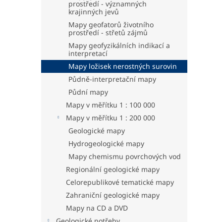
prostředí - významných
krajinných jevů
Mapy geofatorů životního
prostředí - střetů zájmů
Mapy geofyzikálních indikací a
interpretací
Mapy ložisek nerostných surovin
Půdně-interpretační mapy
Půdní mapy
Mapy v měřítku 1 : 100 000
Mapy v měřítku 1 : 200 000
Geologické mapy
Hydrogeologické mapy
Mapy chemismu povrchových vod
Regionální geologické mapy
Celorepublikové tematické mapy
Zahraniční geologické mapy
Mapy na CD a DVD
Geologické potřeby