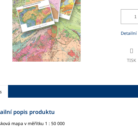
ek.
Detailní
TISK
s
ailní popis produktu
sková mapa v měřítku 1 : 50 000