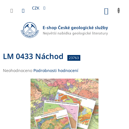
Přejít
na
CZK
NÁKUP
obsah
KOŠÍK
LM 0433 Náchod
23763
Průměrné
Neohodnoceno
Podrobnosti hodnocení
hodnocení
produktu
je
0,0
z
5
hvězdiček.