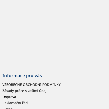
p
a
t
í
Informace pro vás
VŠEOBECNÉ OBCHODNÍ PODMÍNKY
Zásady práce s vašimi údaji
Doprava
Reklamační řád
Platba