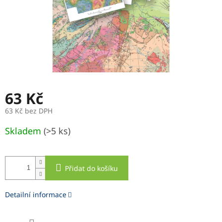
63 Kč
63 Kč bez DPH
Měrná
Skladem
(>5 ks)
cena:
Přidat do košíku
Detailní informace