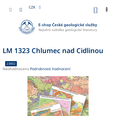
Přejít
na
CZK
NÁKUP
obsah
KOŠÍK
LM 1323 Chlumec nad Cidlinou
23802
Průměrné
Neohodnoceno
Podrobnosti hodnocení
hodnocení
produktu
je
0,0
z
5
hvězdiček.