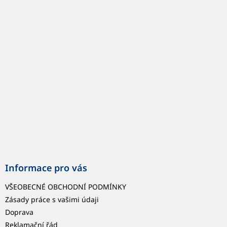
á
p
a
t
í
Informace pro vás
VŠEOBECNÉ OBCHODNÍ PODMÍNKY
Zásady práce s vašimi údaji
Doprava
Reklamační řád