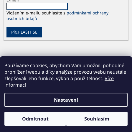
Vložením e-mailu souhlasíte s
podmínkami ochrany
osobních údajů
PŘIHLÁSIT SE
Používáme cookies, abychom Vám umožnili pohodlné
prohlížení webu a díky analýze provozu webu neustále
zlepšovali jeho funkce, výkon a použitelnost.
Více
informací
Vytvořil Shoptet
Nastavení
Copyright 2026
Česká geologická služba
. Všechna práva
Odmítnout
Souhlasím
vyhrazena.
Upravit nastavení cookies