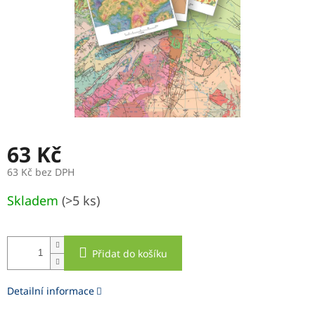
63 Kč
63 Kč bez DPH
Měrná
Skladem
(>5 ks)
cena:
Přidat do košíku
Detailní informace