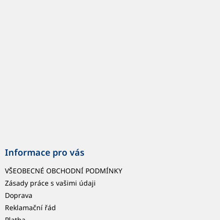
p
a
t
í
Informace pro vás
VŠEOBECNÉ OBCHODNÍ PODMÍNKY
Zásady práce s vašimi údaji
Doprava
Reklamační řád
Platba