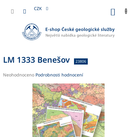
Přejít
na
CZK
NÁKUP
obsah
KOŠÍK
LM 1333 Benešov
23806
Průměrné
Neohodnoceno
Podrobnosti hodnocení
hodnocení
produktu
je
0,0
z
5
hvězdiček.