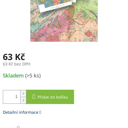
63 Kč
63 Kč bez DPH
Měrná
Skladem
(>5 ks)
cena:
Přidat do košíku
Detailní informace