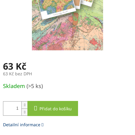
63 Kč
63 Kč bez DPH
Měrná
Skladem
(>5 ks)
cena:
Přidat do košíku
Detailní informace