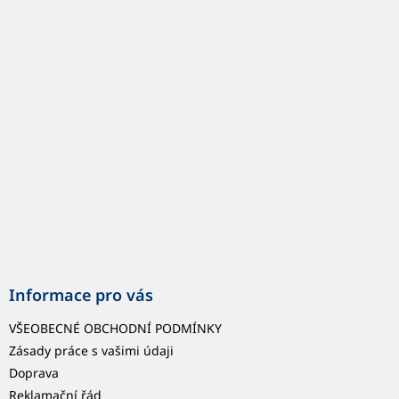
á
p
a
t
í
Informace pro vás
VŠEOBECNÉ OBCHODNÍ PODMÍNKY
Zásady práce s vašimi údaji
Doprava
Reklamační řád