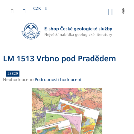
Přejít
na
CZK
NÁKUP
obsah
KOŠÍK
LM 1513 Vrbno pod Pradědem
23829
Průměrné
Neohodnoceno
Podrobnosti hodnocení
hodnocení
produktu
je
0,0
z
5
hvězdiček.