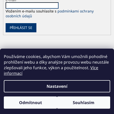
Vložením e-mailu souhlasíte s
podmínkami ochrany
osobních údajů
PŘIHLÁSIT SE
Používáme cookies, abychom Vám umožnili pohodlné
prohlížení webu a díky analýze provozu webu neustále
zlepšovali jeho funkce, výkon a použitelnost.
Více
informací
Vytvořil Shoptet
Nastavení
Copyright 2026
Česká geologická služba
. Všechna práva
Odmítnout
Souhlasím
vyhrazena.
Upravit nastavení cookies