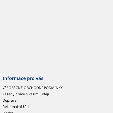
p
a
t
í
Informace pro vás
VŠEOBECNÉ OBCHODNÍ PODMÍNKY
Zásady práce s vašimi údaji
Doprava
Reklamační řád
Platba