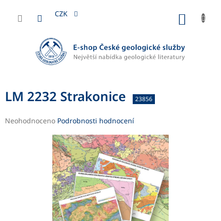
Přejít
na
CZK
NÁKUP
obsah
KOŠÍK
LM 2232 Strakonice
23856
Průměrné
Neohodnoceno
Podrobnosti hodnocení
hodnocení
produktu
je
0,0
z
5
hvězdiček.