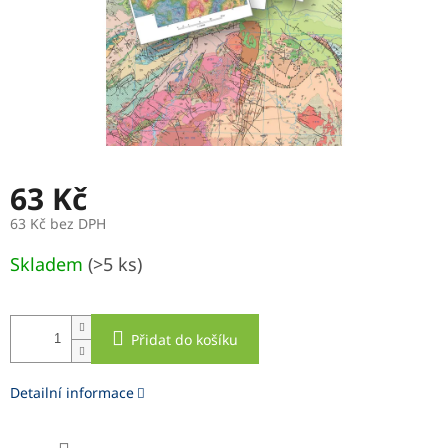
63 Kč
63 Kč bez DPH
Měrná
Skladem
(>5 ks)
cena:
Přidat do košíku
Detailní informace