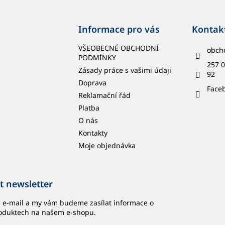
Informace pro vás
Kontak
VŠEOBECNÉ OBCHODNÍ
obch
PODMÍNKY
257 0
Zásady práce s vašimi údaji
92
Doprava
Face
Reklamační řád
Platba
O nás
Kontakty
Moje objednávka
t newsletter
j e-mail a my vám budeme zasílat informace o
oduktech na našem e-shopu.