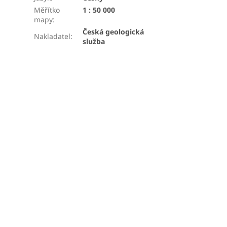
Měřítko
1 : 50 000
mapy
:
Česká geologická
Nakladatel
:
služba