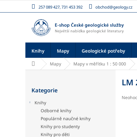
Přejít
257 089 427, 731 453 392
obchod@geology.cz
na
obsah
Knihy
Mapy
Geologické potřeby
Domů
Mapy
Mapy v měřítku 1 : 50 000
P
o
LM 
Přeskočit
s
Kategorie
kategorie
t
Průměr
Neoho
r
Knihy
hodnoc
a
produk
Odborné knihy
n
je
Populárně naučné knihy
n
0,0
í
z
Knihy pro studenty
5
p
Knihy pro děti