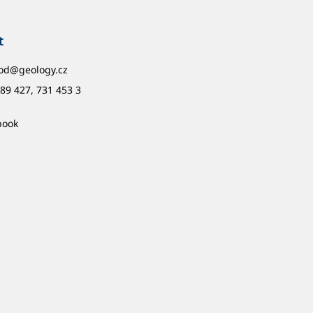
t
od
@
geology.cz
89 427, 731 453 3
book