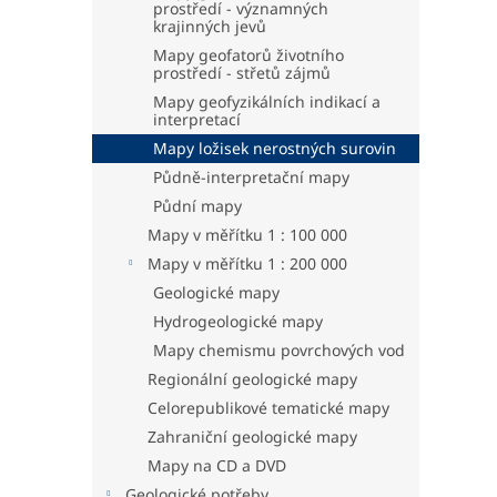
prostředí - významných
krajinných jevů
Mapy geofatorů životního
prostředí - střetů zájmů
Mapy geofyzikálních indikací a
interpretací
Mapy ložisek nerostných surovin
Půdně-interpretační mapy
Půdní mapy
Mapy v měřítku 1 : 100 000
Mapy v měřítku 1 : 200 000
Geologické mapy
Hydrogeologické mapy
Mapy chemismu povrchových vod
Regionální geologické mapy
Celorepublikové tematické mapy
Zahraniční geologické mapy
Mapy na CD a DVD
Geologické potřeby