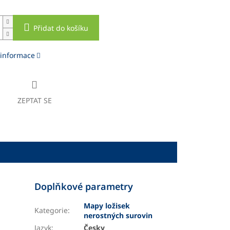
Přidat do košíku
 informace
ZEPTAT SE
Doplňkové parametry
Mapy ložisek
Kategorie
:
nerostných surovin
Jazyk
:
Česky