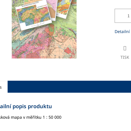
ek.
Detailní
TISK
s
ailní popis produktu
sková mapa v měřítku 1 : 50 000