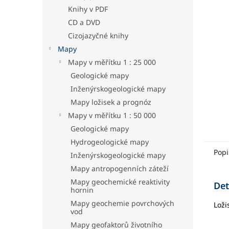
hvězdič
a
Knihy v PDF
n
CD a DVD
e
Cizojazyčné knihy
l
Mapy
Mapy v měřítku 1 : 25 000
Geologické mapy
Inženýrskogeologické mapy
Mapy ložisek a prognóz
Mapy v měřítku 1 : 50 000
Geologické mapy
Hydrogeologické mapy
Popi
Inženýrskogeologické mapy
Mapy antropogenních záteží
Mapy geochemické reaktivity
Det
hornin
Mapy geochemie povrchových
Loži
vod
Mapy geofaktorů životního