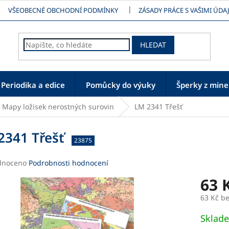
VŠEOBECNÉ OBCHODNÍ PODMÍNKY
ZÁSADY PRÁCE S VAŠIMI ÚDAJ
HLEDAT
Periodika a edice
Pomůcky do výuky
Šperky z mine
Mapy ložisek nerostných surovin
LM 2341 Třešť
2341 Třešť
23875
né
dnoceno
Podrobnosti hodnocení
ení
63 
tu
63 Kč b
Měrná
Sklad
cena: