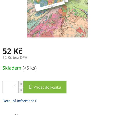
52 Kč
52 Kč bez DPH
Měrná
Skladem
(>5 ks)
cena:
Přidat do košíku
Detailní informace