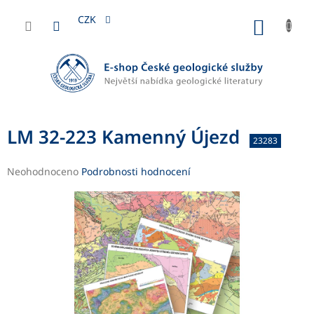
Přejít
na
CZK
NÁKUP
obsah
KOŠÍK
LM 32-223 Kamenný Újezd
23283
Průměrné
Neohodnoceno
Podrobnosti hodnocení
hodnocení
produktu
je
0,0
z
5
hvězdiček.