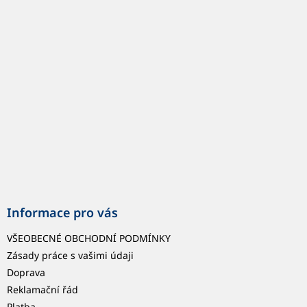
p
a
t
í
Informace pro vás
VŠEOBECNÉ OBCHODNÍ PODMÍNKY
Zásady práce s vašimi údaji
Doprava
Reklamační řád
Platba