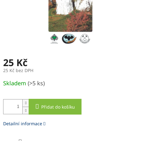
25 Kč
25 Kč bez DPH
Měrná
Skladem
(>5 ks)
cena:
Přidat do košíku
Detailní informace