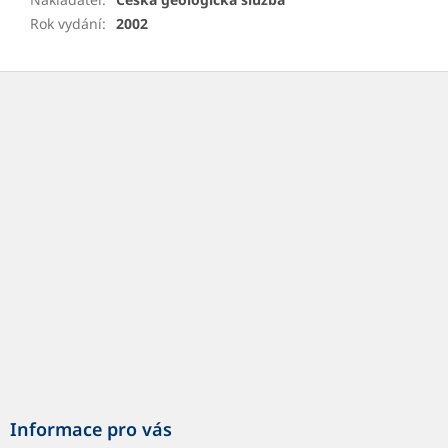
Rok vydání
:
2002
Z
á
p
a
t
í
Informace pro vás