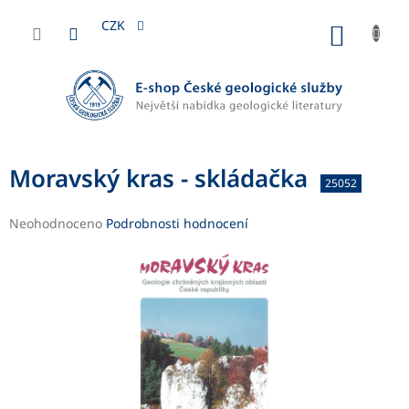
Přejít
na
CZK
NÁKUP
obsah
KOŠÍK
Moravský kras - skládačka
25052
Průměrné
Neohodnoceno
Podrobnosti hodnocení
hodnocení
produktu
je
0,0
z
5
hvězdiček.