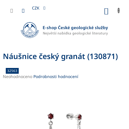
Přejít
na
CZK
NÁKUP
obsah
KOŠÍK
Náušnice český granát (130871)
32563
Průměrné
Neohodnoceno
Podrobnosti hodnocení
hodnocení
produktu
je
0,0
z
5
hvězdiček.