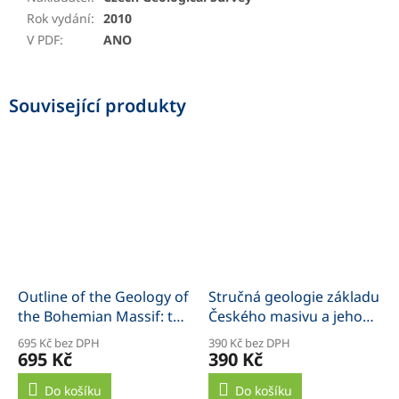
Rok vydání
:
2010
V PDF
:
ANO
Související produkty
Outline of the Geology of
Stručná geologie základu
the Bohemian Massif: the
Českého masivu a jeho
Basement Rocks and
karbonského a
695 Kč bez DPH
390 Kč bez DPH
their Carboniferous and
permského pokryvu
695 Kč
390 Kč
Permian Cover
Do košíku
Do košíku