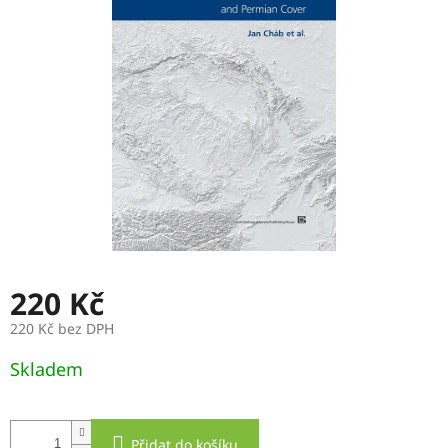
5
hvězdiček.
220 Kč
220 Kč bez DPH
Měrná
Skladem
cena:
Přidat do košíku