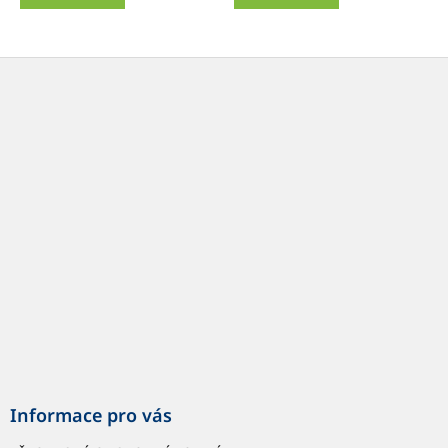
Z
á
p
a
t
í
Informace pro vás