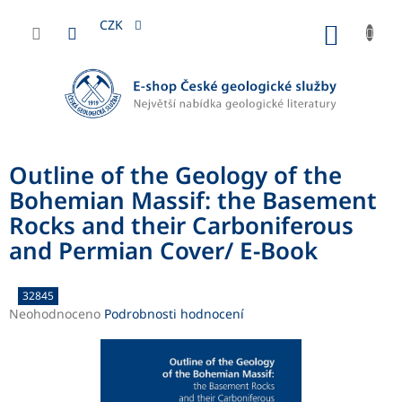
Přejít
na
CZK
NÁKUP
obsah
KOŠÍK
Outline of the Geology of the
Bohemian Massif: the Basement
Rocks and their Carboniferous
and Permian Cover/ E-Book
32845
Průměrné
Neohodnoceno
Podrobnosti hodnocení
hodnocení
produktu
je
0,0
z