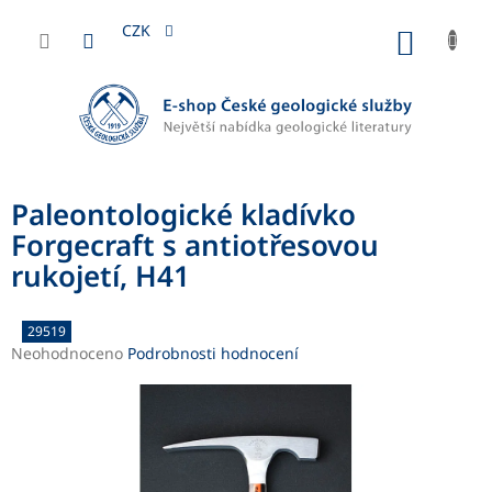
Přejít
na
CZK
NÁKUP
obsah
KOŠÍK
Paleontologické kladívko
Forgecraft s antiotřesovou
rukojetí, H41
29519
Průměrné
Neohodnoceno
Podrobnosti hodnocení
hodnocení
produktu
je
0,0
z
5