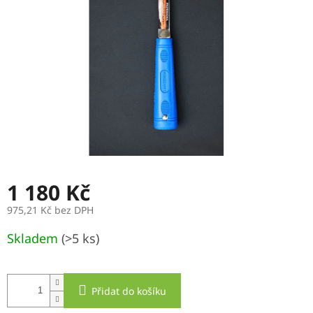
hvězdiček.
1 180 Kč
975,21 Kč bez DPH
Měrná
Skladem
(>5 ks)
cena:
Přidat do košíku