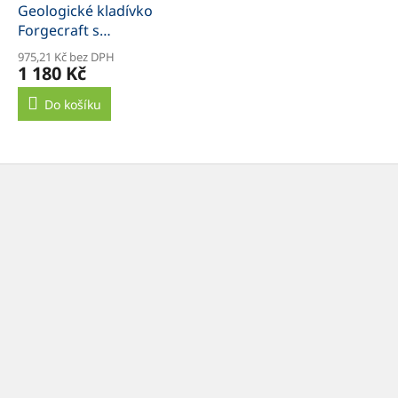
Geologické kladívko
Forgecraft s
antiotřesovou rukojetí
975,21 Kč bez DPH
H40
1 180 Kč
Do košíku
Z
á
p
a
t
í