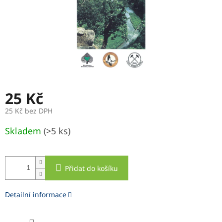
25 Kč
25 Kč bez DPH
Měrná
Skladem
(>5 ks)
cena:
Přidat do košíku
Detailní informace