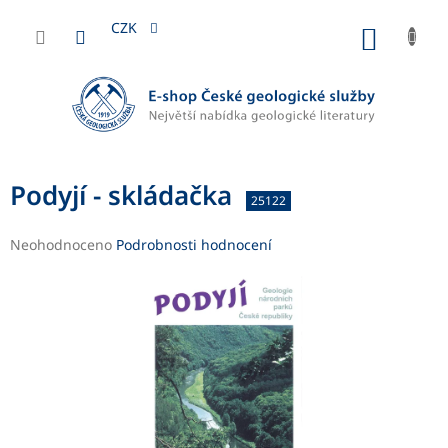
Přejít
na
CZK
NÁKUP
obsah
KOŠÍK
Podyjí - skládačka
25122
Průměrné
Neohodnoceno
Podrobnosti hodnocení
hodnocení
produktu
je
0,0
z
5
hvězdiček.