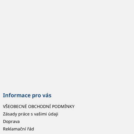
p
a
t
í
Informace pro vás
VŠEOBECNÉ OBCHODNÍ PODMÍNKY
Zásady práce s vašimi údaji
Doprava
Reklamační řád