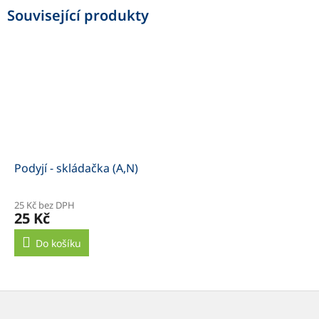
Související produkty
Podyjí - skládačka (A,N)
25 Kč bez DPH
25 Kč
Do košíku
Z
á