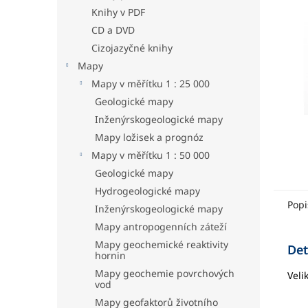
hvězdič
a
Knihy v PDF
n
CD a DVD
e
Cizojazyčné knihy
l
Mapy
Mapy v měřítku 1 : 25 000
Geologické mapy
Inženýrskogeologické mapy
Mapy ložisek a prognóz
Mapy v měřítku 1 : 50 000
Geologické mapy
Hydrogeologické mapy
Popi
Inženýrskogeologické mapy
Mapy antropogenních záteží
Mapy geochemické reaktivity
Det
hornin
Mapy geochemie povrchových
Veli
vod
Mapy geofaktorů životního