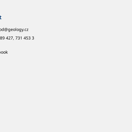
t
od
@
geology.cz
89 427, 731 453 3
book