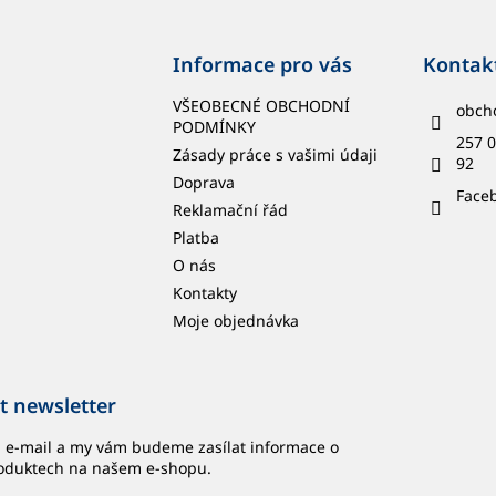
Informace pro vás
Kontak
VŠEOBECNÉ OBCHODNÍ
obch
PODMÍNKY
257 0
Zásady práce s vašimi údaji
92
Doprava
Face
Reklamační řád
Platba
O nás
Kontakty
Moje objednávka
t newsletter
j e-mail a my vám budeme zasílat informace o
oduktech na našem e-shopu.