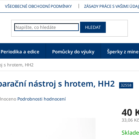
VŠEOBECNÉ OBCHODNÍ PODMÍNKY
ZÁSADY PRÁCE S VAŠIMI ÚDAJ
HLEDAT
Periodika a edice
Pomůcky do výuky
Šperky z mine
oj s hrotem, HH2
parační nástroj s hrotem, HH2
32558
né
dnoceno
Podrobnosti hodnocení
ení
40 
tu
33,06 K
Měrná
Sklad
cena: