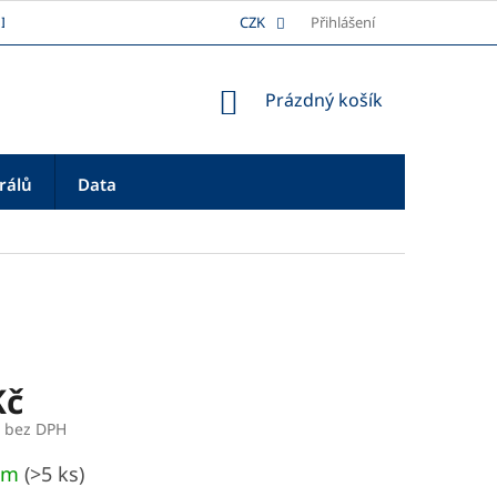
I
DOPRAVA
REKLAMAČNÍ ŘÁD
CZK
Přihlášení
PLATBA
O NÁS
NÁKUPNÍ
Prázdný košík
KOŠÍK
rálů
Data
Kč
č bez DPH
em
(>5 ks)