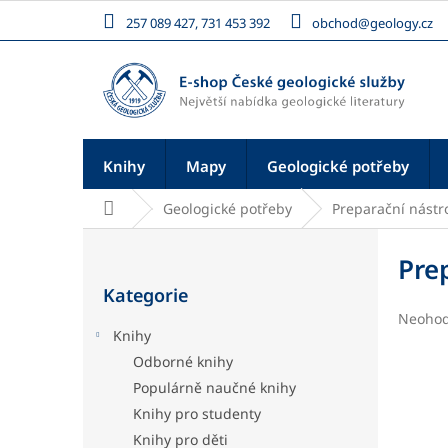
Přejít
257 089 427, 731 453 392
obchod@geology.cz
na
obsah
Knihy
Mapy
Geologické potřeby
Domů
Geologické potřeby
Preparační nástr
P
o
Pre
Přeskočit
s
Kategorie
kategorie
t
Průměr
Neoho
r
Knihy
hodnoc
a
produk
Odborné knihy
n
je
Populárně naučné knihy
n
0,0
í
z
Knihy pro studenty
5
p
Knihy pro děti