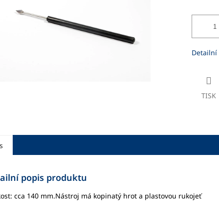
ek.
Detailní
TISK
s
ailní popis produktu
kost: cca 140 mm.Nástroj má kopinatý hrot a plastovou rukojeť