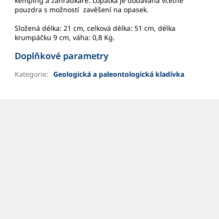
kemping a zahrádkáře. Lopatka je dodávána včetně
pouzdra s možností zavěšení na opasek.
Složená délka: 21 cm, celková délka: 51 cm, délka
krumpáčku 9 cm, váha: 0,8 Kg.
Doplňkové parametry
Kategorie
:
Geologická a paleontologická kladívka
Z
á
p
a
t
í