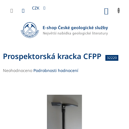
Přejít
na
CZK
NÁKUP
obsah
KOŠÍK
Prospektorská kracka CFPP
32220
Průměrné
Neohodnoceno
Podrobnosti hodnocení
hodnocení
produktu
je
0,0
z
5
hvězdiček.