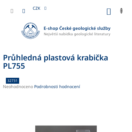
Přejít
na
CZK
NÁKUP
obsah
KOŠÍK
Průhledná plastová krabička
PL755
32731
Průměrné
Neohodnoceno
Podrobnosti hodnocení
hodnocení
produktu
je
0,0
z
5
hvězdiček.