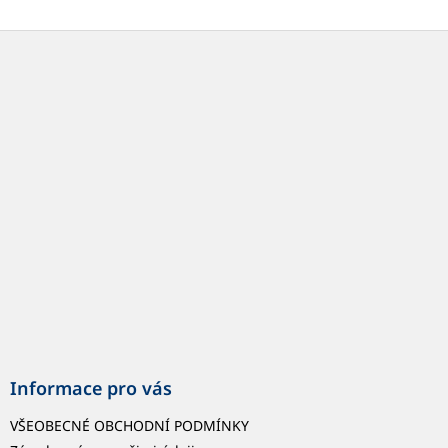
Z
á
p
a
t
í
Informace pro vás
VŠEOBECNÉ OBCHODNÍ PODMÍNKY