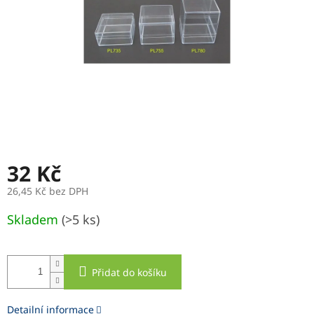
32 Kč
26,45 Kč bez DPH
Měrná
Skladem
(>5 ks)
cena:
Přidat do košíku
Detailní informace