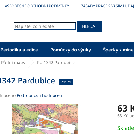
VŠEOBECNÉ OBCHODNÍ PODMÍNKY
ZÁSADY PRÁCE S VAŠIMI ÚDAJ
HLEDAT
Periodika a edice
Pomůcky do výuky
Šperky z mine
Půdní mapy
PU 1342 Pardubice
1342 Pardubice
24121
né
dnoceno
Podrobnosti hodnocení
ení
63 
tu
63 Kč b
Měrná
Sklad
cena: