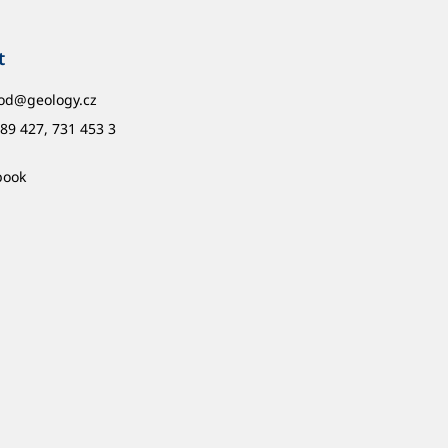
t
od
@
geology.cz
89 427, 731 453 3
book