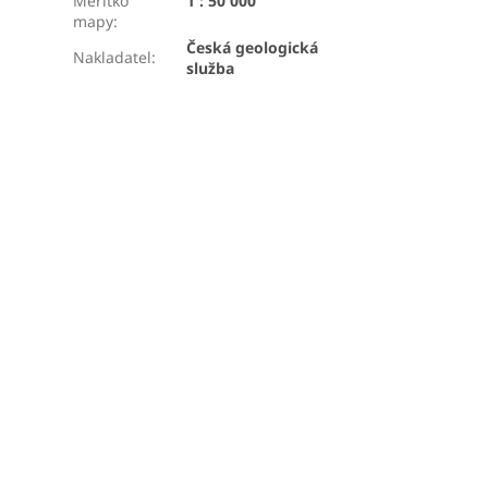
Měřítko
1 : 50 000
mapy
:
Česká geologická
Nakladatel
:
služba