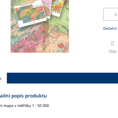
ek.
Detailní
TISK
s
ailní popis produktu
í mapa v měřítku 1 : 50 000