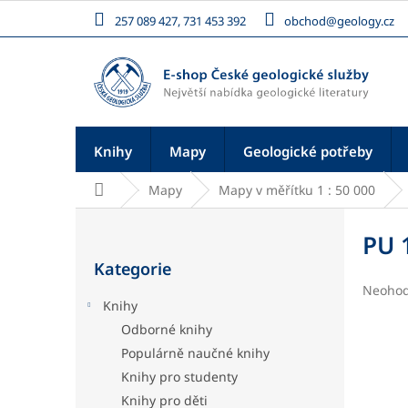
Přejít
257 089 427, 731 453 392
obchod@geology.cz
na
obsah
Knihy
Mapy
Geologické potřeby
Domů
Mapy
Mapy v měřítku 1 : 50 000
P
o
PU 
Přeskočit
s
Kategorie
kategorie
t
Průměr
Neoho
r
Knihy
hodnoc
a
produk
Odborné knihy
n
je
Populárně naučné knihy
n
0,0
í
z
Knihy pro studenty
5
p
Knihy pro děti