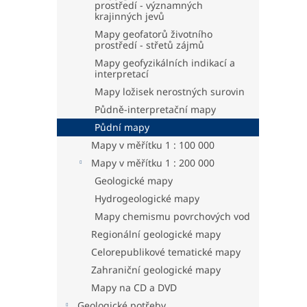
prostředí - významných
krajinných jevů
Mapy geofatorů životního
prostředí - střetů zájmů
Mapy geofyzikálních indikací a
interpretací
Mapy ložisek nerostných surovin
Půdně-interpretační mapy
Půdní mapy
Mapy v měřítku 1 : 100 000
Mapy v měřítku 1 : 200 000
Geologické mapy
Hydrogeologické mapy
Mapy chemismu povrchových vod
Regionální geologické mapy
Celorepublikové tematické mapy
Zahraniční geologické mapy
Mapy na CD a DVD
Geologické potřeby