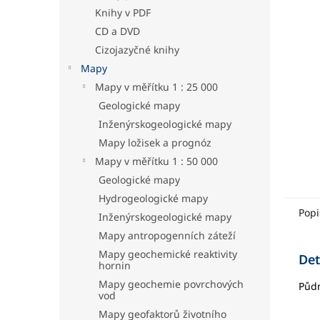
hvězdič
a
Knihy v PDF
n
CD a DVD
e
Cizojazyčné knihy
l
Mapy
Mapy v měřítku 1 : 25 000
Geologické mapy
Inženýrskogeologické mapy
Mapy ložisek a prognóz
Mapy v měřítku 1 : 50 000
Geologické mapy
Hydrogeologické mapy
Popi
Inženýrskogeologické mapy
Mapy antropogenních záteží
Mapy geochemické reaktivity
Det
hornin
Mapy geochemie povrchových
Půdn
vod
Mapy geofaktorů životního