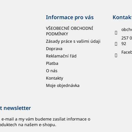
Informace pro vás
Kontak
VŠEOBECNÉ OBCHODNÍ
obch
PODMÍNKY
257 0
Zásady práce s vašimi údaji
92
Doprava
Face
Reklamační řád
Platba
O nás
Kontakty
Moje objednávka
t newsletter
j e-mail a my vám budeme zasílat informace o
oduktech na našem e-shopu.