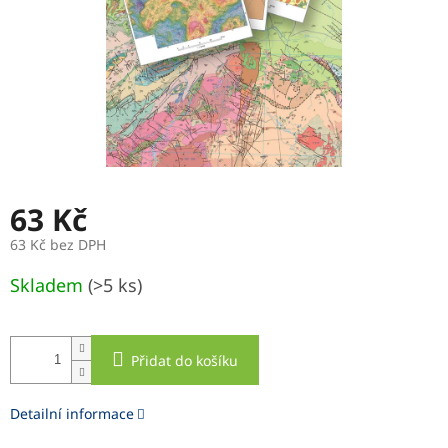
63 Kč
63 Kč bez DPH
Měrná
Skladem
(>5 ks)
cena:
Přidat do košíku
Detailní informace