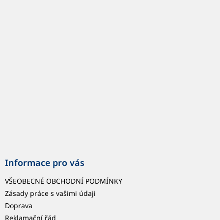
á
p
a
t
í
Informace pro vás
VŠEOBECNÉ OBCHODNÍ PODMÍNKY
Zásady práce s vašimi údaji
Doprava
Reklamační řád