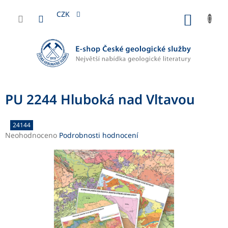
Přejít
na
CZK
NÁKUP
obsah
KOŠÍK
PU 2244 Hluboká nad Vltavou
24144
Průměrné
Neohodnoceno
Podrobnosti hodnocení
hodnocení
produktu
je
0,0
z
5
hvězdiček.