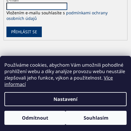
Vložením e-mailu souhlasíte s
podmínkami ochrany
osobních údajů
PŘIHLÁSIT SE
Používáme cookies, abychom Vám umožnili pohodlné
prohlížení webu a díky analýze provozu webu neustále
zlepšovali jeho funkce, výkon a použitelnost.
Více
informací
Vytvořil Shoptet
Nastavení
Copyright 2026
Česká geologická služba
. Všechna práva
Odmítnout
Souhlasím
vyhrazena.
Upravit nastavení cookies