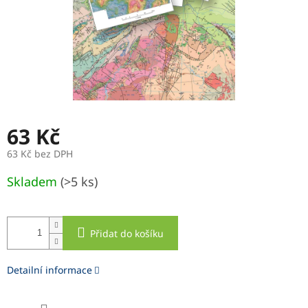
63 Kč
63 Kč bez DPH
Měrná
Skladem
(>5 ks)
cena:
Přidat do košíku
Detailní informace