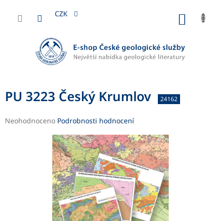
Přejít
na
CZK
NÁKUP
obsah
KOŠÍK
PU 3223 Český Krumlov
24162
Průměrné
Neohodnoceno
Podrobnosti hodnocení
hodnocení
produktu
je
0,0
z
5
hvězdiček.