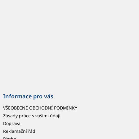
p
a
t
í
Informace pro vás
VŠEOBECNÉ OBCHODNÍ PODMÍNKY
Zásady práce s vašimi údaji
Doprava
Reklamační řád
Platba