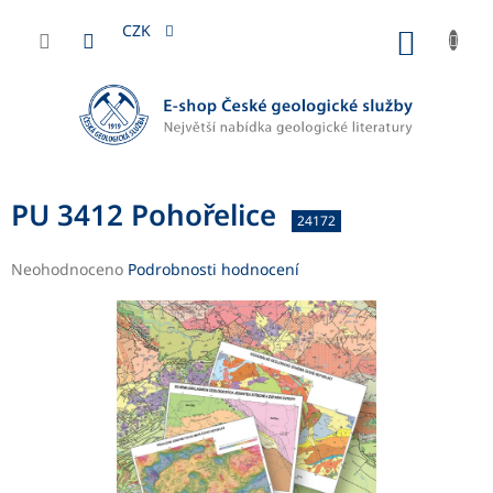
Přejít
na
CZK
NÁKUP
obsah
KOŠÍK
PU 3412 Pohořelice
24172
Průměrné
Neohodnoceno
Podrobnosti hodnocení
hodnocení
produktu
je
0,0
z
5
hvězdiček.