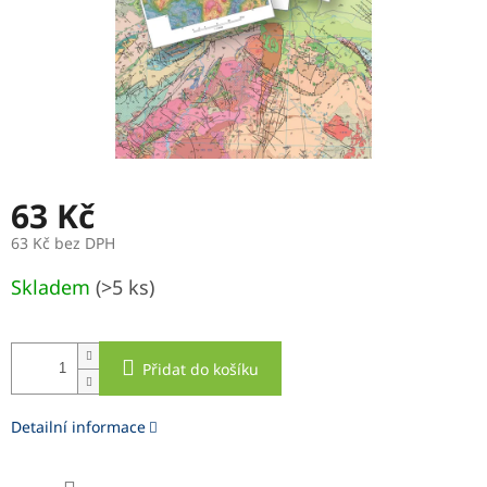
63 Kč
63 Kč bez DPH
Měrná
Skladem
(>5 ks)
cena:
Přidat do košíku
Detailní informace