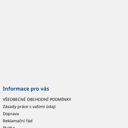
p
a
t
í
Informace pro vás
VŠEOBECNÉ OBCHODNÍ PODMÍNKY
Zásady práce s vašimi údaji
Doprava
Reklamační řád
Platba