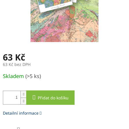
63 Kč
63 Kč bez DPH
Měrná
Skladem
(>5 ks)
cena:
Přidat do košíku
Detailní informace