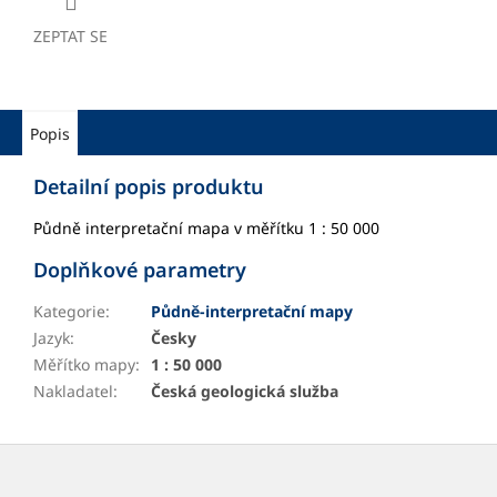
ZEPTAT SE
Popis
Detailní popis produktu
Půdně interpretační mapa v měřítku 1 : 50 000
Doplňkové parametry
Kategorie
:
Půdně-interpretační mapy
Jazyk
:
Česky
Měřítko mapy
:
1 : 50 000
Nakladatel
:
Česká geologická služba
Z
á