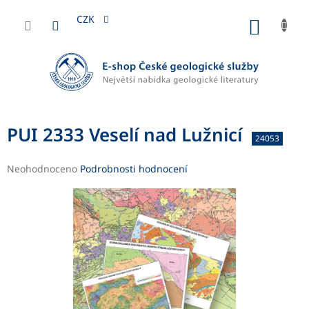
Přejít
na
CZK
NÁKUP
obsah
KOŠÍK
PUI 2333 Veselí nad Lužnicí
24053
Průměrné
Neohodnoceno
Podrobnosti hodnocení
hodnocení
produktu
je
0,0
z
5
hvězdiček.