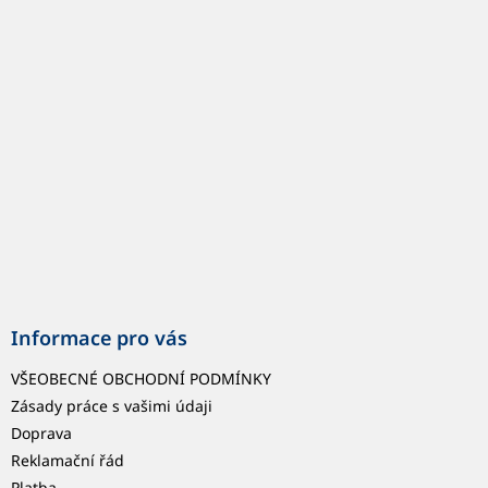
p
a
t
í
Informace pro vás
VŠEOBECNÉ OBCHODNÍ PODMÍNKY
Zásady práce s vašimi údaji
Doprava
Reklamační řád
Platba