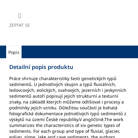
ZEPTAT SE
Popis
Detailní popis produktu
Práce shrnuje charakteristiky šesti genetických typů
sedimentů. U jednotlivých skupin a typů fluviálních,
ledovcových, eolických, svahových, jezerních i jeskynních
sedimentů autoři popisují jejich strukturní a texturní
znaky, na základě kterých můžeme odlišovat i procesy a
podmínky jejich vzniku. Důležitou součástí je bohatá
fotografická dokumentace jednotlivých typů sedimentů z
výskytů na území České republiky.V angličtině.The work
summarizes the characteristics of six genetic types of
sediments. For each group and type of fluvial, glacier,
eolian, slope, lake and cave sediments, the authors