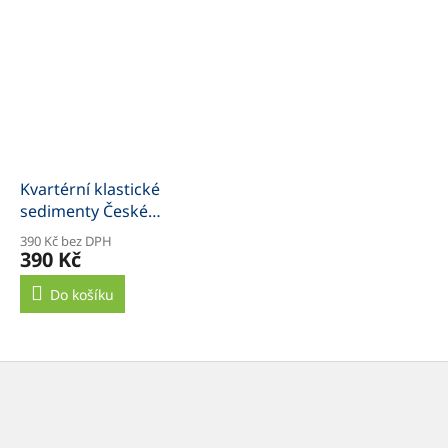
Kvartérní klastické
sedimenty České
republiky
390 Kč bez DPH
390 Kč
Do košíku
Z
á
p
a