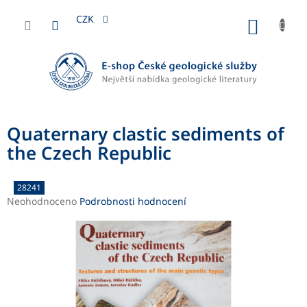
Přejít
na
CZK
NÁKUP
obsah
KOŠÍK
Quaternary clastic sediments of
the Czech Republic
28241
Průměrné
Neohodnoceno
Podrobnosti hodnocení
hodnocení
produktu
je
0,0
z
5
hvězdiček.