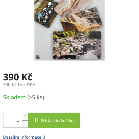
390 Kč
390 Kč bez DPH
Měrná
Skladem
(>5 ks)
cena:
Přidat do košíku
Detailní informace