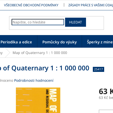
VŠEOBECNÉ OBCHODNÍ PODMÍNKY
ZÁSADY PRÁCE S VAŠIMI ÚDAJ
HLEDAT
Periodika a edice
Pomůcky do výuky
Šperky z mine
py
Map of Quaternary 1 : 1 000 000
 of Quaternary 1 : 1 000 000
25417
né
dnoceno
Podrobnosti hodnocení
ení
63 
tu
63 Kč b
Měrná
cena: