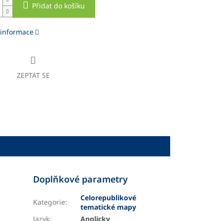
Přidat do košíku
 informace
ZEPTAT SE
Doplňkové parametry
Celorepublikové
Kategorie
:
tematické mapy
Jazyk
:
Anglicky