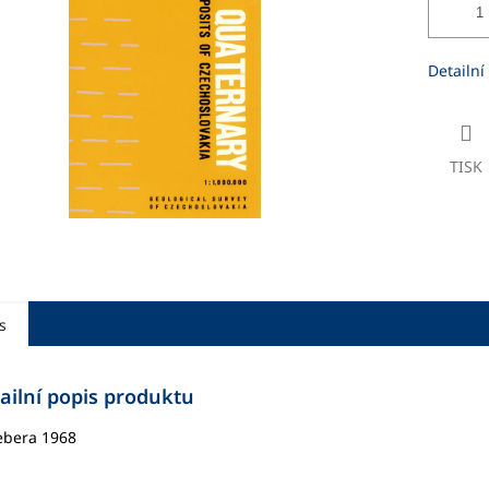
ek.
Detailní
TISK
s
ailní popis produktu
Žebera 1968