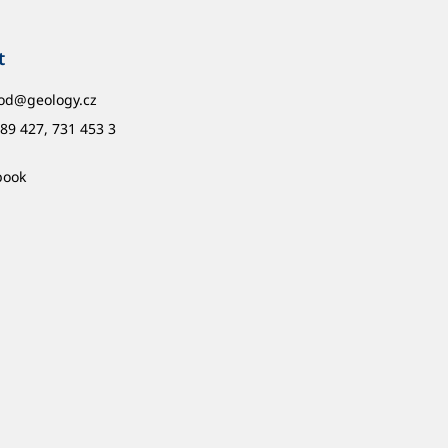
t
od
@
geology.cz
89 427, 731 453 3
book