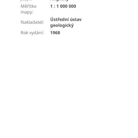
Měřítko
1 : 1 000 000
mapy
:
Ústřední ústav
Nakladatel
:
geologický
Rok vydání
:
1968