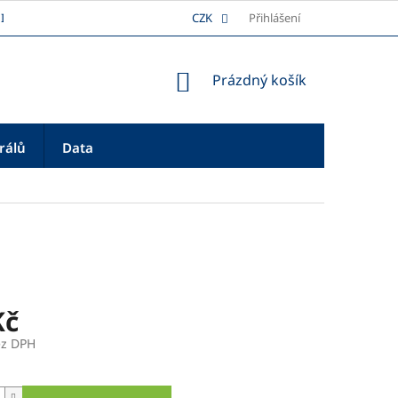
I
DOPRAVA
REKLAMAČNÍ ŘÁD
CZK
Přihlášení
PLATBA
O NÁS
NÁKUPNÍ
Prázdný košík
KOŠÍK
rálů
Data
Kč
ez DPH