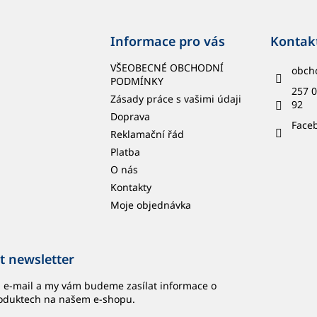
Informace pro vás
Kontak
VŠEOBECNÉ OBCHODNÍ
obch
PODMÍNKY
257 0
Zásady práce s vašimi údaji
92
Doprava
Face
Reklamační řád
Platba
O nás
Kontakty
Moje objednávka
t newsletter
j e-mail a my vám budeme zasílat informace o
oduktech na našem e-shopu.