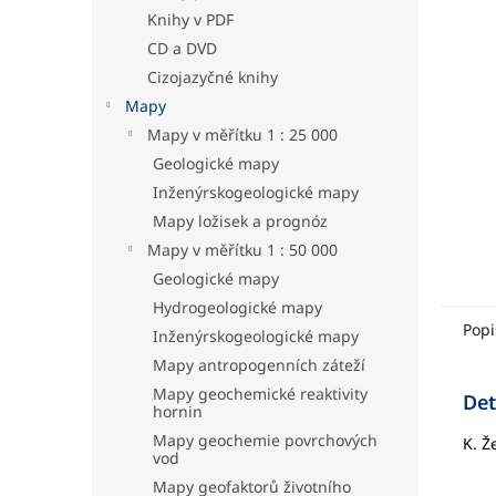
hvězdič
a
Knihy v PDF
n
CD a DVD
e
Cizojazyčné knihy
l
Mapy
Mapy v měřítku 1 : 25 000
Geologické mapy
Inženýrskogeologické mapy
Mapy ložisek a prognóz
Mapy v měřítku 1 : 50 000
Geologické mapy
Hydrogeologické mapy
Popi
Inženýrskogeologické mapy
Mapy antropogenních záteží
Mapy geochemické reaktivity
Det
hornin
Mapy geochemie povrchových
K. 
vod
Mapy geofaktorů životního