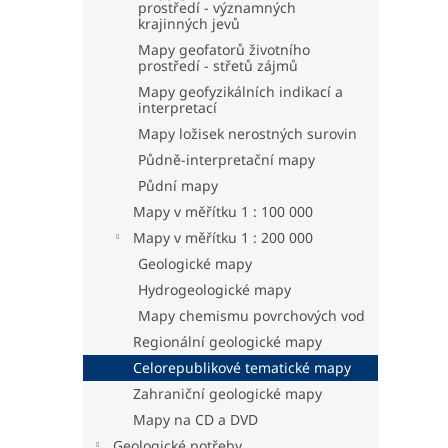
prostředí - významných
krajinných jevů
Mapy geofatorů životního
prostředí - střetů zájmů
Mapy geofyzikálních indikací a
interpretací
Mapy ložisek nerostných surovin
Půdně-interpretační mapy
Půdní mapy
Mapy v měřítku 1 : 100 000
Mapy v měřítku 1 : 200 000
Geologické mapy
Hydrogeologické mapy
Mapy chemismu povrchových vod
Regionální geologické mapy
Celorepublikové tematické mapy
Zahraniční geologické mapy
Mapy na CD a DVD
Geologické potřeby