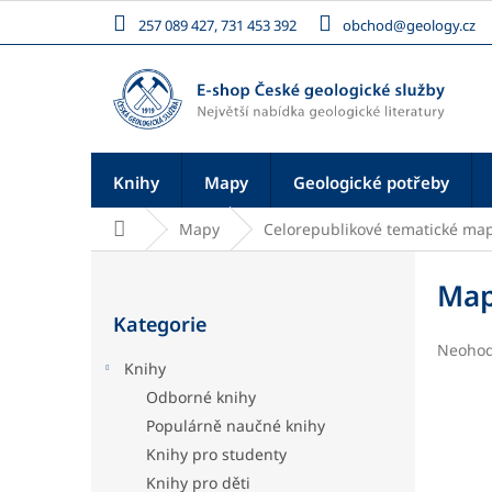
Přejít
257 089 427, 731 453 392
obchod@geology.cz
na
obsah
Knihy
Mapy
Geologické potřeby
Domů
Mapy
Celorepublikové tematické ma
P
o
Map
Přeskočit
s
Kategorie
kategorie
t
Průměr
Neoho
r
Knihy
hodnoc
a
produk
Odborné knihy
n
je
Populárně naučné knihy
n
0,0
í
z
Knihy pro studenty
5
p
Knihy pro děti