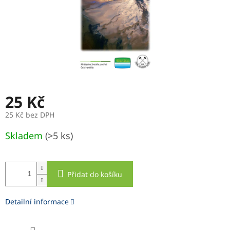
25 Kč
25 Kč bez DPH
Měrná
Skladem
(>5 ks)
cena:
Přidat do košíku
Detailní informace