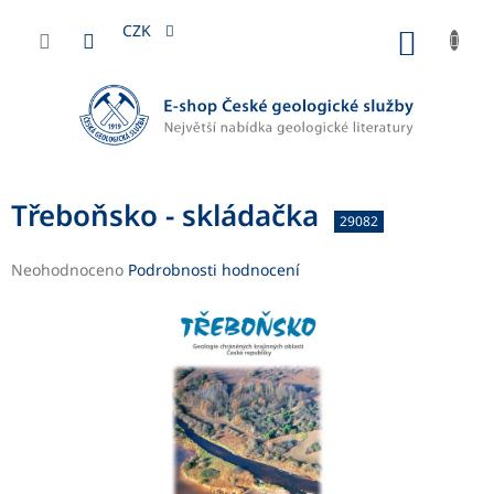
Přejít
na
CZK
NÁKUP
obsah
KOŠÍK
Třeboňsko - skládačka
29082
Průměrné
Neohodnoceno
Podrobnosti hodnocení
hodnocení
produktu
je
0,0
z
5
hvězdiček.