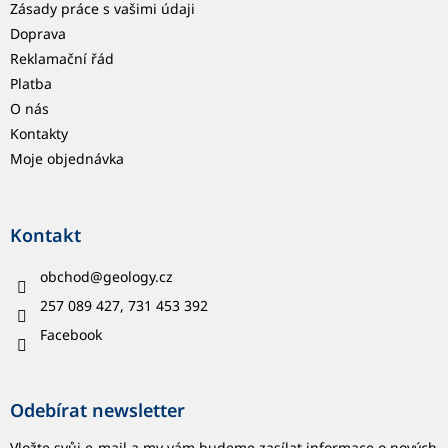
Zásady práce s vašimi údaji
Doprava
Reklamační řád
Platba
O nás
Kontakty
Moje objednávka
Kontakt
obchod
@
geology.cz
257 089 427, 731 453 392
Facebook
Odebírat newsletter
Vložte svůj e-mail a my vám budeme zasílat informace o nových