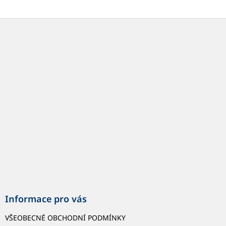
Z
á
p
a
t
í
Informace pro vás
VŠEOBECNÉ OBCHODNÍ PODMÍNKY