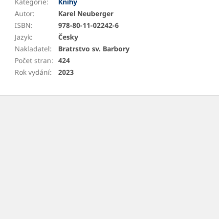
Kategorie
:
Knihy
Autor
:
Karel Neuberger
ISBN
:
978-80-11-02242-6
Jazyk
:
Česky
Nakladatel
:
Bratrstvo sv. Barbory
Počet stran
:
424
Rok vydání
:
2023
Z
á
p
a
t
í