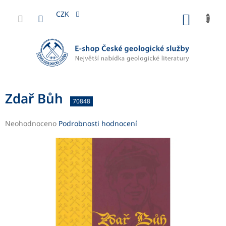
Přejít
na
CZK
NÁKUP
obsah
KOŠÍK
Zdař Bůh
70848
Průměrné
Neohodnoceno
Podrobnosti hodnocení
hodnocení
produktu
je
0,0
z
5
hvězdiček.