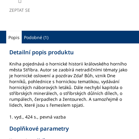
ZEPTAT SE
Popis
Podobné (1)
Detailní popis produktu
Kniha pojednává o hornické historii královského horního
města Stříbra. Autor se zaobírá netradičními tématy jako
je hornické oslovení a pozdrav Zdař Bůh, vznik Dne
horníků, pohlednice s hornickou tematikou, vydávání
hornických náborových letáků. Dále nechybí kapitola o
stříbrských minerálech, o stříbrských důlních dílech, o
rumpálech, čerpadlech a žentourech. A samozřejmě o
lidech, které jsou s řemeslem spjati.
1. vyd., 424 s., pevná vazba
Doplňkové parametry