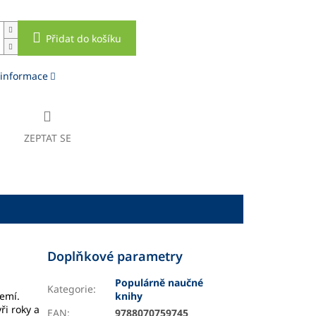
Přidat do košíku
 informace
ZEPTAT SE
Doplňkové parametry
Populárně naučné
Kategorie
:
zemí.
knihy
ři roky a
EAN
:
9788070759745