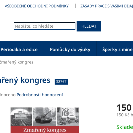
VŠEOBECNÉ OBCHODNÍ PODMÍNKY
ZÁSADY PRÁCE S VAŠIMI ÚDAJ
HLEDAT
Periodika a edice
Pomůcky do výuky
Šperky z mine
Zmařený kongres
řený kongres
32767
né
dnoceno
Podrobnosti hodnocení
ení
150
tu
150 Kč 
Měrná
Sklad
cena: