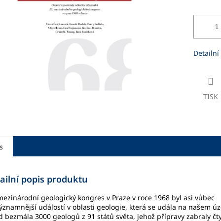
ek.
Detailní
TISK
s
ailní popis produktu
mezinárodní geologický kongres v Praze v roce 1968 byl asi vůbec
ýznamnější událostí v oblasti geologie, která se udála na našem ú
d bezmála 3000 geologů z 91 států světa, jehož přípravy zabraly čty