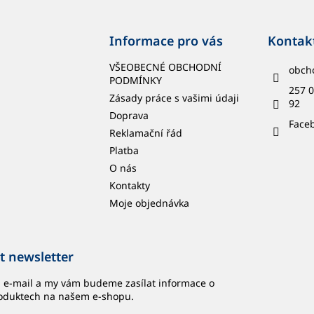
Informace pro vás
Kontak
VŠEOBECNÉ OBCHODNÍ
obch
PODMÍNKY
257 0
Zásady práce s vašimi údaji
92
Doprava
Face
Reklamační řád
Platba
O nás
Kontakty
Moje objednávka
t newsletter
j e-mail a my vám budeme zasílat informace o
oduktech na našem e-shopu.