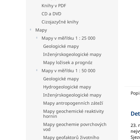
hvězdič
a
Knihy v PDF
n
CD a DVD
e
Cizojazyčné knihy
l
Mapy
Mapy v měřítku 1 : 25 000
Geologické mapy
Inženýrskogeologické mapy
Mapy ložisek a prognóz
Mapy v měřítku 1 : 50 000
Geologické mapy
Hydrogeologické mapy
Popi
Inženýrskogeologické mapy
Mapy antropogenních záteží
Mapy geochemické reaktivity
Det
hornin
Mapy geochemie povrchových
23. 
vod
nejv
Sjez
Mapy geofaktorů životního