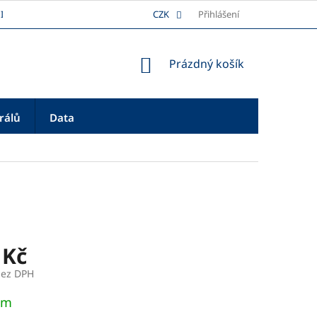
I
DOPRAVA
REKLAMAČNÍ ŘÁD
CZK
Přihlášení
PLATBA
O NÁS
NÁKUPNÍ
Prázdný košík
KOŠÍK
rálů
Data
 Kč
bez DPH
em