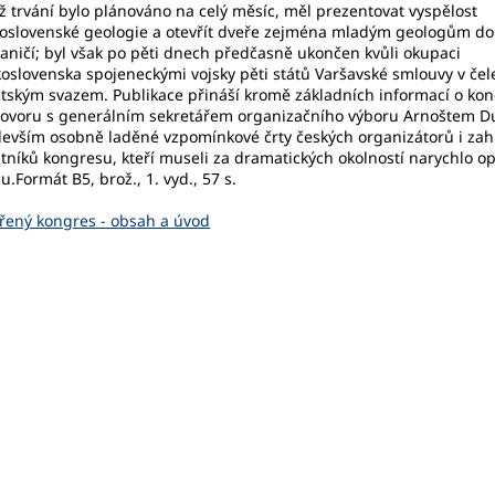
ž trvání bylo plánováno na celý měsíc, měl prezentovat vyspělost
oslovenské geologie a otevřít dveře zejména mladým geologům do
aničí; byl však po pěti dnech předčasně ukončen kvůli okupaci
oslovenska spojeneckými vojsky pěti států Varšavské smlouvy v čel
tským svazem. Publikace přináší kromě základních informací o ko
ovoru s generálním sekretářem organizačního výboru Arnoštem 
evším osobně laděné vzpomínkové črty českých organizátorů i zah
tníků kongresu, kteří museli za dramatických okolností narychlo op
u.Formát B5, brož., 1. vyd., 57 s.
ený kongres - obsah a úvod