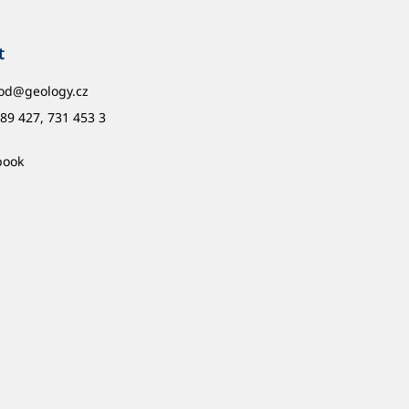
t
od
@
geology.cz
89 427, 731 453 3
book