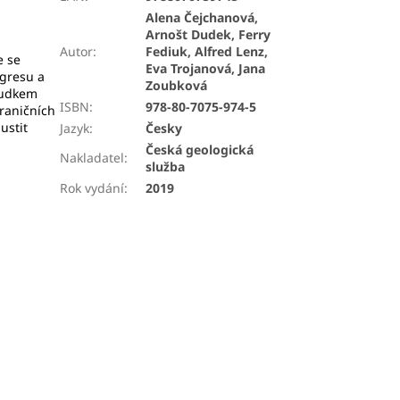
Alena Čejchanová,
Arnošt Dudek, Ferry
Autor
:
Fediuk, Alfred Lenz,
e se
Eva Trojanová, Jana
ngresu a
Zoubková
Dudkem
ISBN
:
978-80-7075-974-5
raničních
ustit
Jazyk
:
Česky
Česká geologická
Nakladatel
:
služba
Rok vydání
:
2019