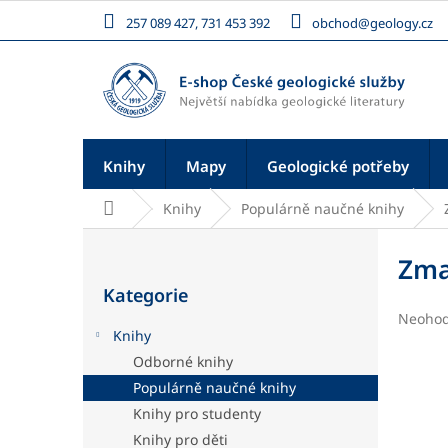
Přejít
257 089 427, 731 453 392
obchod@geology.cz
na
obsah
Knihy
Mapy
Geologické potřeby
Domů
Knihy
Populárně naučné knihy
P
o
Zma
Přeskočit
s
Kategorie
kategorie
t
Průměr
Neoho
r
Knihy
hodnoc
a
produk
Odborné knihy
n
je
Populárně naučné knihy
n
0,0
í
z
Knihy pro studenty
5
p
Knihy pro děti