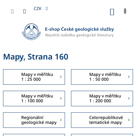
Přejít
na
CZK
NÁKUP
obsah
KOŠÍK
Mapy
, Strana 160
Mapy v měřítku
Mapy v měřítku
1 : 25 000
1 : 50 000
Mapy v měřítku
Mapy v měřítku
1 : 100 000
1 : 200 000
Regionální
Celorepublikové
geologické mapy
tematické mapy