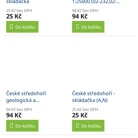
skládačka
1:25000 (02-232,02-
231,02-214,0223)
25 Kč bez DPH
94 Kč bez DPH
25 Kč
94 Kč
Do košíku
Do košíku
České středohoří
České středohoří -
geologická a
skládačka (A,N)
přírodovědná mapa
94 Kč bez DPH
25 Kč bez DPH
1:100 000, vysvětlivky
94 Kč
25 Kč
zdarma
Do košíku
Do košíku
(0232,0241,0223,0243,0234,1212)