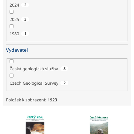
2024
2
2025
3
1980
1
Vydavatel
Česká geologická služba
8
Czech Geological Survey
2
Položek k zobrazení:
1923
V
ý
p
i