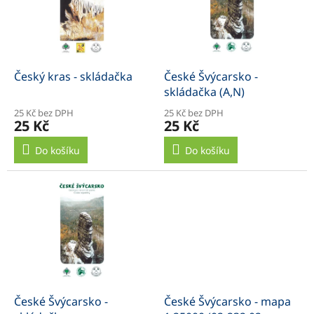
s
p
r
o
d
Český kras - skládačka
České Švýcarsko -
u
skládačka (A,N)
k
25 Kč bez DPH
25 Kč bez DPH
t
25 Kč
25 Kč
ů
Do košíku
Do košíku
České Švýcarsko -
České Švýcarsko - mapa