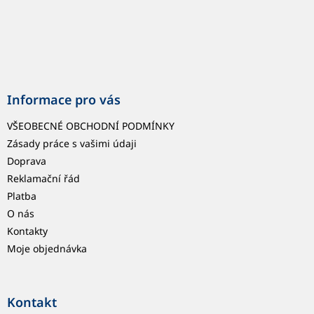
i
s
u
Informace pro vás
VŠEOBECNÉ OBCHODNÍ PODMÍNKY
Zásady práce s vašimi údaji
Doprava
Reklamační řád
Platba
O nás
Kontakty
Moje objednávka
Kontakt