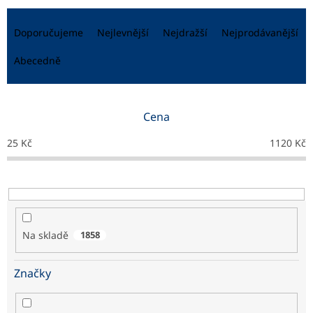
Ř
a
Doporučujeme
Nejlevnější
Nejdražší
Nejprodávanější
z
e
Abecedně
n
í
p
Cena
r
o
25
Kč
1120
Kč
d
u
k
t
ů
Na skladě
1858
Značky