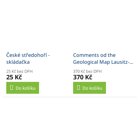
České středohoří -
Comments od the
skládačka
Geological Map Lausitz-
Jizera-Karkonosze 1:100
25 Kč bez DPH
370 Kč bez DPH
000
25 Kč
370 Kč
Do košíku
Do košíku